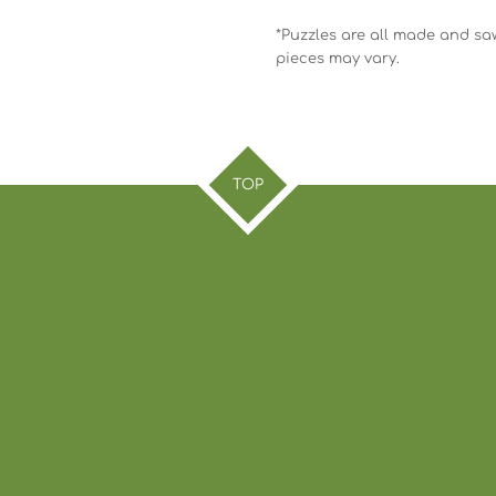
*Puzzles are all made and sa
pieces may vary.
TOP