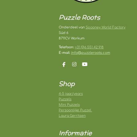
Puzzle Roots
Onderdeel van
Spooney World Factory
Súd 6
8711CV Workum
Telefoon:
+31 (0)6 551 42 918
E-mail:
info@puzzleroots.com
F
I
Y
a
n
o
c
s
u
e
t
T
Shop
b
a
u
o
g
b
o
r
e
4-5 jaar/years
k
a
Puzzels
m
Mini Puzzels
Persoonlijke Puzzel
Laura Gerritsen
Informatie