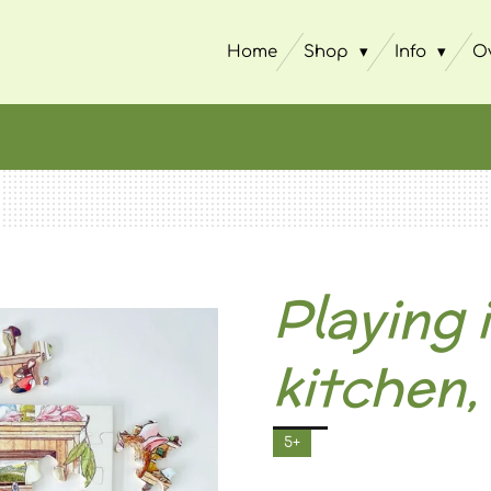
Home
Shop
Info
O
Playing 
kitchen,
5+