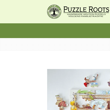
Ga
direct
naar
de
hoofdinhoud