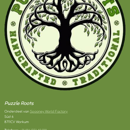
Puzzle Roots
Onderdeel van
Spooney World Factory
Súd 6
8711CV Workum