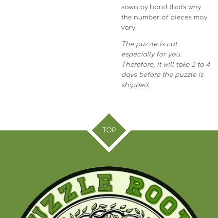
sawn by hand that's why
the number of pieces may
vary.
The puzzle is cut
especially for you.
Therefore, it will take 2 to 4
days before the puzzle is
shipped.
TOP