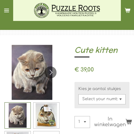
Ga
direct
naar
de
hoofdinhoud
Cute kitten
€ 39,00
Kies je aantal stukjes
In
winkelwagen