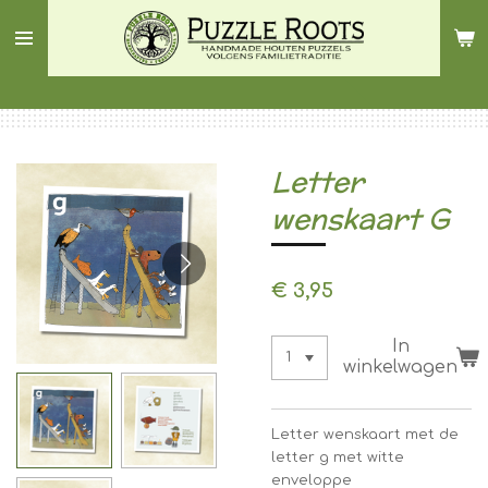
Ga
direct
naar
de
hoofdinhoud
Letter
wenskaart G
€ 3,95
In
winkelwagen
Letter wenskaart met de
letter g met witte
enveloppe