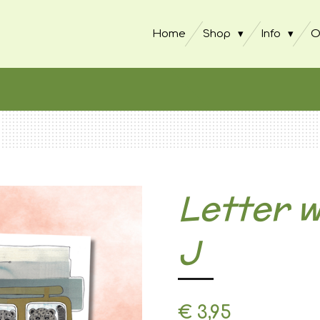
Home
Shop
Info
O
Letter 
J
€ 3,95