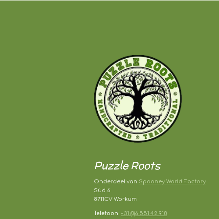
Puzzle Roots
Onderdeel van
Spooney World Factory
Súd 6
8711CV Workum
Telefoon:
+31 (0)6 551 42 918