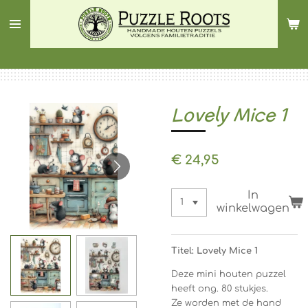
Ga
direct
naar
de
hoofdinhoud
Lovely Mice 1
€ 24,95
In
winkelwagen
Titel: Lovely Mice 1
Deze mini houten puzzel
heeft ong. 80 stukjes.
Ze worden met de hand