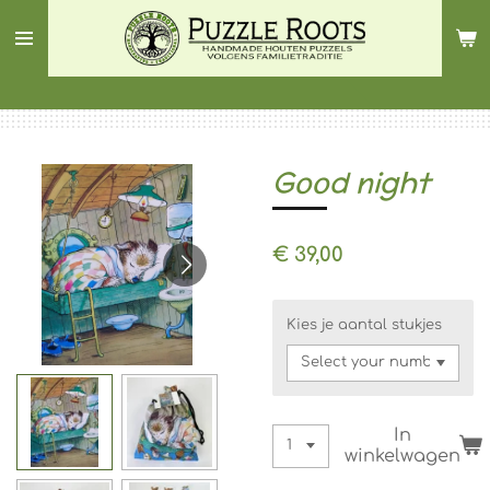
Ga
direct
naar
de
hoofdinhoud
Good night
€ 39,00
Kies je aantal stukjes
In
winkelwagen