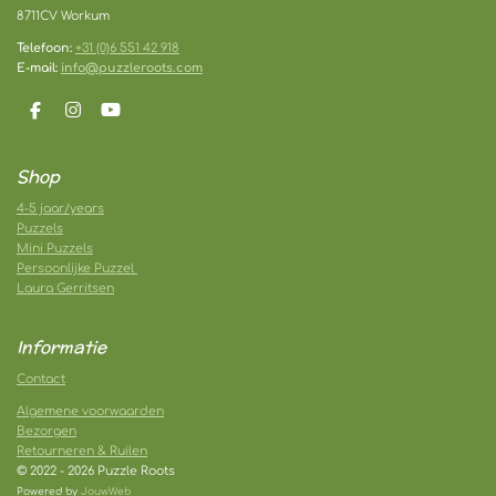
8711CV Workum
Telefoon:
+31 (0)6 551 42 918
E-mail:
info@puzzleroots.com
F
I
Y
a
n
o
c
s
u
e
t
T
Shop
b
a
u
o
g
b
4-5 jaar/years
o
r
e
Puzzels
k
a
m
Mini Puzzels
Persoonlijke Puzzel
Laura Gerritsen
Informatie
Contact
Algemene voorwaarden
Bezorgen
Retourneren & Ruilen
© 2022 - 2026 Puzzle Roots
Powered by
JouwWeb