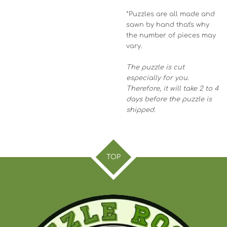
*Puzzles are all made and
sawn by hand that's why
the number of pieces may
vary.
The puzzle is cut
especially for you.
Therefore, it will take 2 to 4
days before the puzzle is
shipped.
TOP